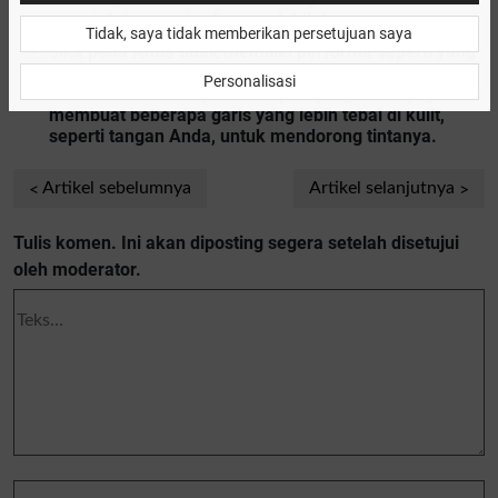
menciptakan garis alis yang lebih tegas.
Tidak, saya tidak memberikan persetujuan saya
Jika pena Anda tidak memiliki performa seperti yang
Anda harapkan, kocok beberapa kali untuk
Personalisasi
membiarkan tintanya mencapai ujung. Anda juga bisa
membuat beberapa garis yang lebih tebal di kulit,
seperti tangan Anda, untuk mendorong tintanya.
Artikel sebelumnya
Artikel selanjutnya
Tulis komen. Ini akan diposting segera setelah disetujui
oleh moderator.