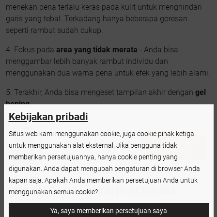
menekan pena terlalu keras pada kulit untuk menghindari
garis yang tebal. Terkadang hanya beberapa goresan
seperti rambut sudah cukup.
4. Fokus pada
area yang tidak merata
- Anda bisa
menggambar lebih banyak rambut individu dan
menggunakan dua warna pena untuk efek yang lebih alami.
5. Terakhir, Anda bisa mengeset tampilan akhir dengan
gel
bening
.
Kebijakan pribadi
Situs web kami menggunakan cookie, juga cookie pihak ketiga
LIHAT DETAIL
untuk menggunakan alat eksternal. Jika pengguna tidak
PRODUK
Gel alis
memberikan persetujuannya, hanya cookie penting yang
digunakan. Anda dapat mengubah pengaturan di browser Anda
kapan saja. Apakah Anda memberikan persetujuan Anda untuk
TIPS RIASAN ALIS YANG BERGUNA
menggunakan semua cookie?
Jika alis Anda tipis dan kurang tegas, pena ini
Ya, saya memberikan persetujuan saya
memungkinkan Anda untuk dengan mudah