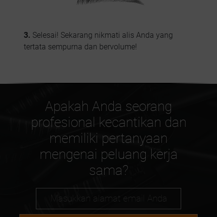
3.
Selesai! Sekarang nikmati alis Anda yang
tertata sempurna dan bervolume!
Apakah Anda seorang
profesional kecantikan dan
memiliki pertanyaan
mengenai peluang kerja
sama?