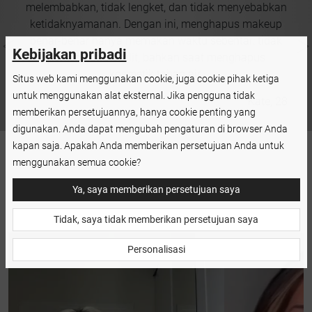
a
melembabkan, tidak lengket, dan tidak menyebabkan
T
ketidaknyamanan. Dengan ini, menghapus makeup
benar-benar hanya memakan waktu sebentar: tidak
Kebijakan pribadi
el
perlu menarik kulit, bahkan saat menghapus
kosmetik tahan air.
Situs web kami menggunakan cookie, juga cookie pihak ketiga
untuk menggunakan alat eksternal. Jika pengguna tidak
 47
Kate, 28
memberikan persetujuannya, hanya cookie penting yang
digunakan. Anda dapat mengubah pengaturan di browser Anda
kapan saja. Apakah Anda memberikan persetujuan Anda untuk
menggunakan semua cookie?
Ya, saya memberikan persetujuan saya
Tidak, saya tidak memberikan persetujuan saya
Personalisasi