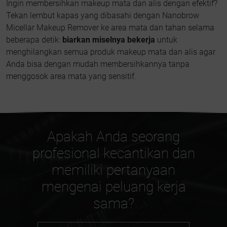
Ingin membersihkan makeup mata dan alis dengan efektif?
Tekan lembut kapas yang dibasahi dengan Nanobrow
Micellar Makeup Remover ke area mata dan tahan selama
beberapa detik:
biarkan miselnya bekerja
untuk
menghilangkan semua produk makeup mata dan alis agar
Anda bisa dengan mudah membersihkannya tanpa
menggosok area mata yang sensitif.
Apakah Anda seorang
profesional kecantikan dan
memiliki pertanyaan
mengenai peluang kerja
sama?